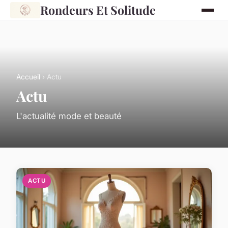
Rondeurs Et Solitude
Accueil
› Actu
Actu
L'actualité mode et beauté
ACTU